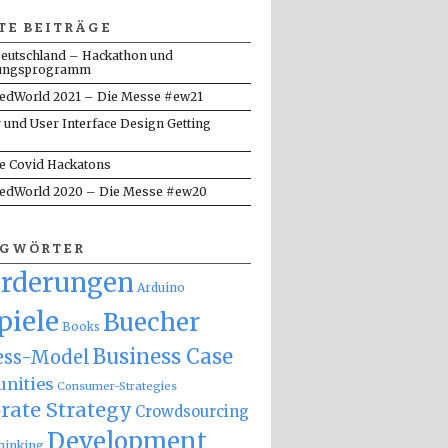
TE BEITRÄGE
eutschland – Hackathon und
ungsprogramm
dWorld 2021 – Die Messe #ew21
y und User Interface Design Getting
te Covid Hackatons
dWorld 2020 – Die Messe #ew20
AGWÖRTER
orderungen
Arduino
piele
Buecher
Books
Business Case
ess-Model
nities
Consumer-Strategies
rate Strategy
Crowdsourcing
Development
hinking