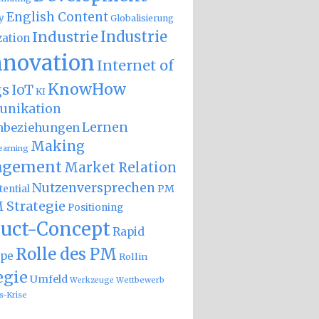
English Content
y
Globalisierung
Industrie
Industrie
zation
nnovation
Internet of
KnowHow
gs
IoT
KI
nikation
Lernen
nbeziehungen
Making
earning
gement
Market Relation
Nutzenversprechen
PM
ential
 Strategie
Positioning
uct-Concept
Rapid
Rolle des PM
ype
Rollin
egie
Umfeld
Wettbewerb
Werkzeuge
s-Krise