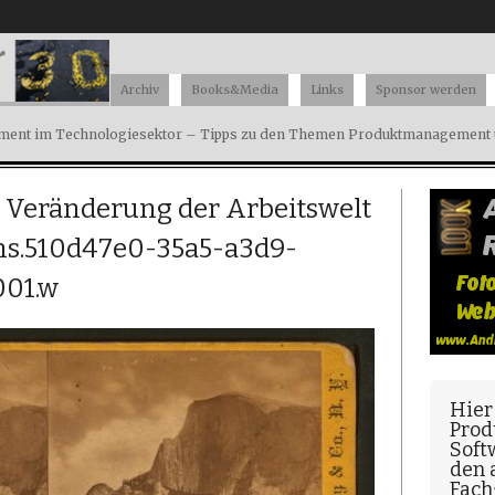
Archiv
Books&Media
Links
Sponsor werden
ent im Technologiesektor – Tipps zu den Themen Produktmanagement u
e Veränderung der Arbeitswelt
ions.510d47e0-35a5-a3d9-
001.w
Hier
Prod
Soft
den
Fach