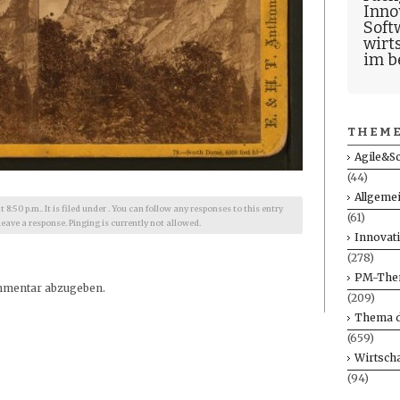
Inno
Soft
wirt
im b
THEME
Agile&S
(44)
Allgeme
:50 p.m.. It is filed under . You can follow any responses to this entry
(61)
leave a response. Pinging is currently not allowed.
Innovat
(278)
PM-The
mmentar abzugeben.
(209)
Thema d
(659)
Wirtscha
(94)