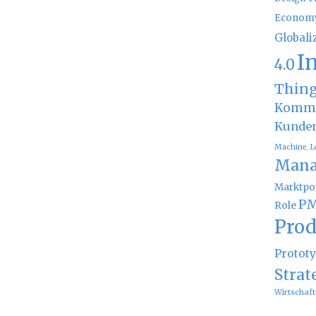
Econom
Globali
I
4.0
Thin
Kommu
Kunde
Machine_L
Mana
Marktpot
PM
Role
Prod
Protot
Strat
Wirtschaft