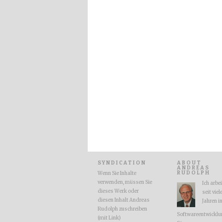
SYNDICATION
ABOUT
ANDREAS
RUDOLPH
Wenn Sie Inhalte
verwenden, müssen Sie
Ich arbe
dieses Werk oder
seit viel
diesen Inhalt Andreas
Jahren i
Rudolph zuschreiben
Softwareentwicklu
(mit Link)