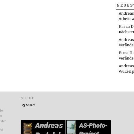
NEUES
Andreas
Arbeitsw
Kai
zu
D
nächste
Andreas
Verände
Ernst H
Verände
Andreas
Wurzel 
SUCHE
ite
en
n der
ng