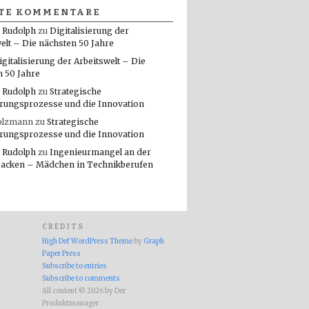
TE KOMMENTARE
 Rudolph
zu
Digitalisierung der
elt – Die nächsten 50 Jahre
igitalisierung der Arbeitswelt – Die
n 50 Jahre
 Rudolph
zu
Strategische
rungsprozesse und die Innovation
olzmann
zu
Strategische
rungsprozesse und die Innovation
 Rudolph
zu
Ingenieurmangel an der
packen – Mädchen in Technikberufen
CREDITS
High Def WordPress Theme
by
Graph
Paper Press
Subscribe to entries
Subscribe to comments
All content © 2026 by Der
Produktmanager