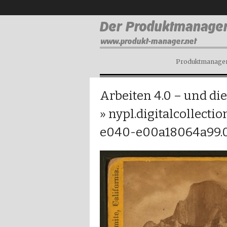
Produktmanagem
Arbeiten 4.0 – und di
» nypl.digitalcollect
e040-e00a18064a99.