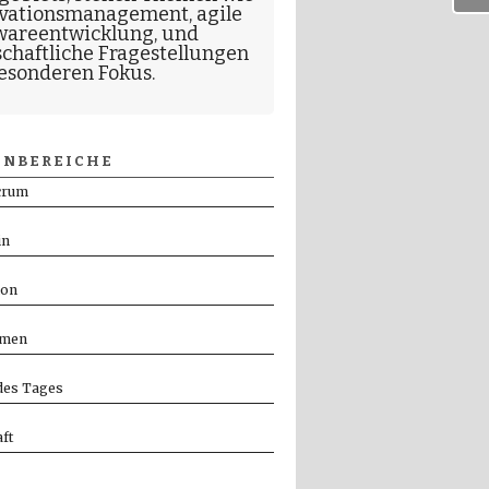
vationsmanagement
,
agile
wareentwicklung
, und
schaftliche Fragestellungen
esonderen Fokus.
NBEREICHE
crum
in
ion
men
es Tages
ft