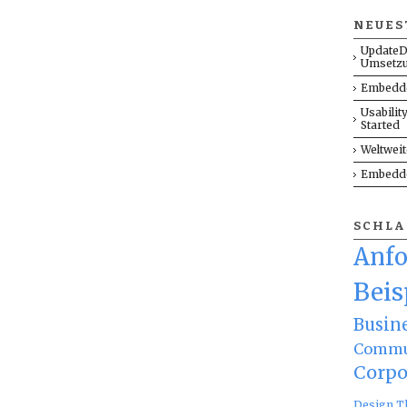
NEUES
UpdateD
Umsetz
Embedde
Usabilit
Started
Weltwei
Embedde
SCHL
Anf
Beis
Busin
Commu
Corpo
Design T