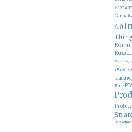
Econom
Globali
I
4.0
Thin
Kommu
Kunde
Machine_L
Mana
Marktpot
PM
Role
Prod
Protot
Strat
Wirtschaft