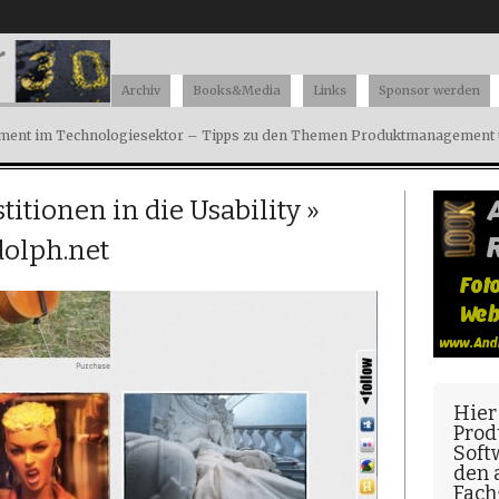
Archiv
Books&Media
Links
Sponsor werden
ent im Technologiesektor – Tipps zu den Themen Produktmanagement u
titionen in die Usability
»
dolph.net
Hier
Prod
Soft
den
Fach