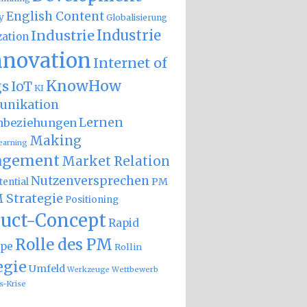
English Content
y
Globalisierung
Industrie
Industrie
zation
nnovation
Internet of
KnowHow
gs
IoT
KI
nikation
Lernen
nbeziehungen
Making
earning
gement
Market Relation
Nutzenversprechen
PM
ential
 Strategie
Positioning
uct-Concept
Rapid
Rolle des PM
ype
Rollin
egie
Umfeld
Wettbewerb
Werkzeuge
s-Krise