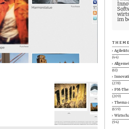
Inno
Soft
wirt
im b
THEME
Agile&S
(44)
Allgeme
(61)
Innovat
(278)
PM-The
(209)
Thema d
(659)
Wirtscha
(94)