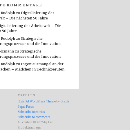
TE KOMMENTARE
 Rudolph
zu
Digitalisierung der
elt – Die nächsten 50 Jahre
igitalisierung der Arbeitswelt – Die
n 50 Jahre
 Rudolph
zu
Strategische
rungsprozesse und die Innovation
olzmann
zu
Strategische
rungsprozesse und die Innovation
 Rudolph
zu
Ingenieurmangel an der
packen – Mädchen in Technikberufen
CREDITS
High Def WordPress Theme
by
Graph
Paper Press
Subscribe to entries
Subscribe to comments
All content © 2026 by Der
Produktmanager