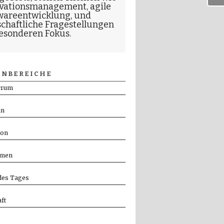
vationsmanagement
,
agile
wareentwicklung
, und
schaftliche Fragestellungen
esonderen Fokus.
NBEREICHE
crum
in
ion
men
es Tages
ft