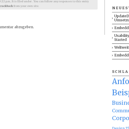
2 p.m.. It is filed under . You can follow any responses to this entry
trackback
from your own site.
NEUES
UpdateD
Umsetz
mmentar abzugeben.
Embedde
Usabilit
Started
Weltwei
Embedde
SCHL
Anf
Beis
Busin
Commu
Corpo
Design T