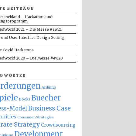
TE BEITRÄGE
eutschland – Hackathon und
ungsprogramm
dWorld 2021 – Die Messe #ew21
y und User Interface Design Getting
te Covid Hackatons
dWorld 2020 – Die Messe #ew20
AGWÖRTER
orderungen
Arduino
piele
Buecher
Books
Business Case
ess-Model
nities
Consumer-Strategies
rate Strategy
Crowdsourcing
Development
hinking