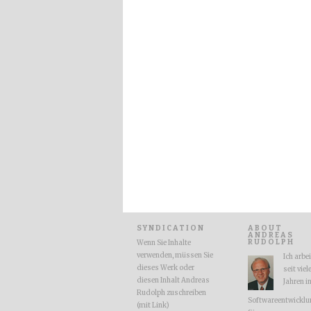
SYNDICATION
ABOUT
ANDREAS
RUDOLPH
Wenn Sie Inhalte
verwenden, müssen Sie
Ich arbe
dieses Werk oder
seit viel
diesen Inhalt Andreas
Jahren i
Rudolph zuschreiben
Softwareentwicklu
(mit Link)