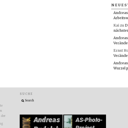
NEUES
Andreas
Arbeitsw
Kai
zu
D
nächste
Andreas
Verände
Ernst H
Verände
Andreas
Wurzel 
SUCHE
ite
en
n der
ng