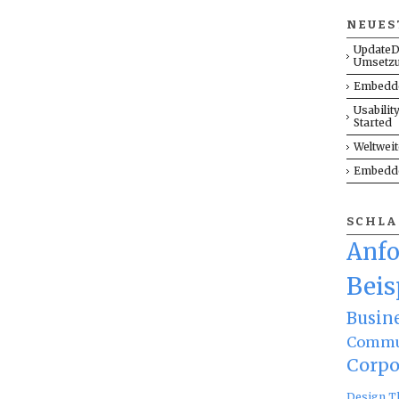
NEUES
UpdateD
Umsetz
Embedde
Usabilit
Started
Weltwei
Embedde
SCHL
Anf
Beis
Busin
Commu
Corpo
Design T