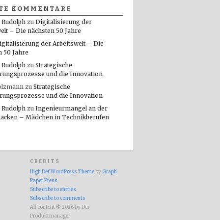
TE KOMMENTARE
 Rudolph
zu
Digitalisierung der
elt – Die nächsten 50 Jahre
igitalisierung der Arbeitswelt – Die
n 50 Jahre
 Rudolph
zu
Strategische
rungsprozesse und die Innovation
olzmann
zu
Strategische
rungsprozesse und die Innovation
 Rudolph
zu
Ingenieurmangel an der
packen – Mädchen in Technikberufen
CREDITS
High Def WordPress Theme
by
Graph
Paper Press
Subscribe to entries
Subscribe to comments
All content © 2026 by Der
Produktmanager