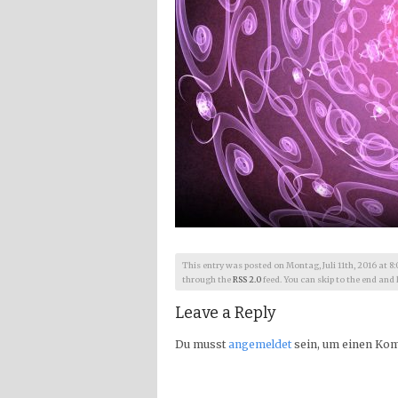
This entry was posted on Montag, Juli 11th, 2016 at 8:0
through the
RSS 2.0
feed. You can skip to the end and 
Leave a Reply
Du musst
angemeldet
sein, um einen Ko