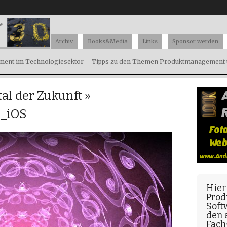
Archiv
Books&Media
Links
Sponsor werden
ent im Technologiesektor – Tipps zu den Themen Produktmanagement u
tal der Zukunft
»
_iOS
Hier
Prod
Soft
den
Fach