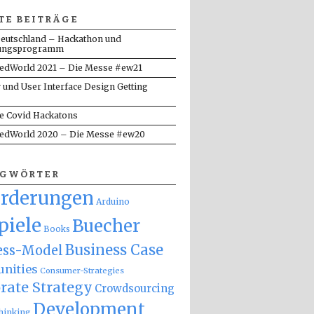
TE BEITRÄGE
eutschland – Hackathon und
ungsprogramm
dWorld 2021 – Die Messe #ew21
y und User Interface Design Getting
te Covid Hackatons
dWorld 2020 – Die Messe #ew20
AGWÖRTER
orderungen
Arduino
piele
Buecher
Books
Business Case
ess-Model
nities
Consumer-Strategies
rate Strategy
Crowdsourcing
Development
hinking