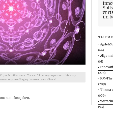
Inno
Soft
wirt
im b
THEME
Agile&S
(44)
Allgeme
(61)
Innovat
(278)
6 p.m.. It is filed under . You can follow any responses to this entry
PM-The
leave a response. Pinging is currently not allowed.
(209)
Thema d
(659)
mmentar abzugeben.
Wirtscha
(94)