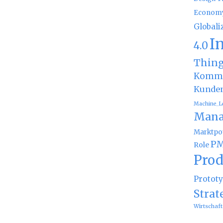
Econom
Globali
I
4.0
Thin
Kommu
Kunde
Machine_L
Mana
Marktpot
PM
Role
Prod
Protot
Strat
Wirtschaft