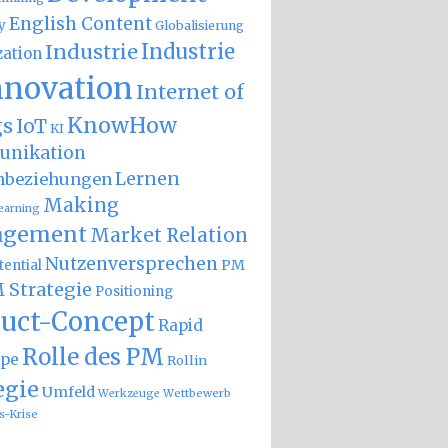
English Content
y
Globalisierung
Industrie
Industrie
zation
nnovation
Internet of
KnowHow
gs
IoT
KI
nikation
Lernen
nbeziehungen
Making
earning
gement
Market Relation
Nutzenversprechen
PM
ential
 Strategie
Positioning
uct-Concept
Rapid
Rolle des PM
ype
Rollin
egie
Umfeld
Wettbewerb
Werkzeuge
s-Krise