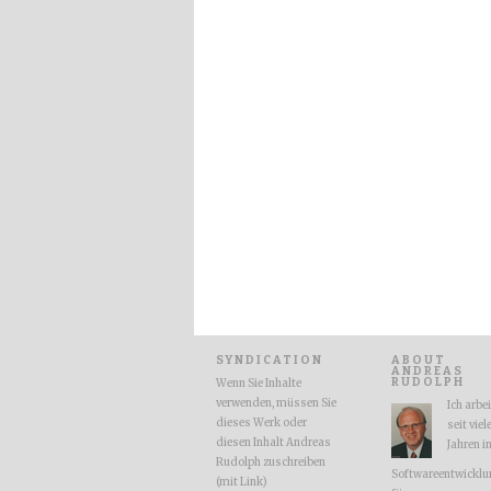
SYNDICATION
ABOUT
ANDREAS
RUDOLPH
Wenn Sie Inhalte
verwenden, müssen Sie
Ich arbe
dieses Werk oder
seit viel
diesen Inhalt Andreas
Jahren i
Rudolph zuschreiben
Softwareentwicklu
(mit Link)