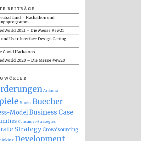
TE BEITRÄGE
eutschland – Hackathon und
ungsprogramm
dWorld 2021 – Die Messe #ew21
y und User Interface Design Getting
te Covid Hackatons
dWorld 2020 – Die Messe #ew20
AGWÖRTER
orderungen
Arduino
piele
Buecher
Books
Business Case
ess-Model
nities
Consumer-Strategies
rate Strategy
Crowdsourcing
Development
hinking