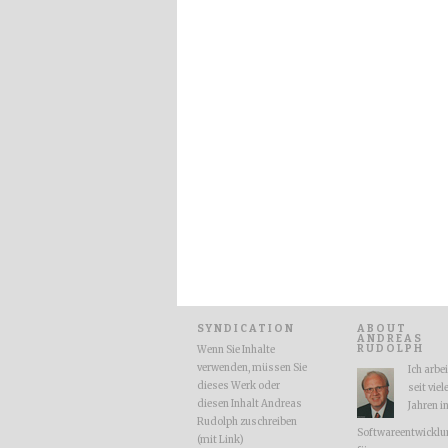
SYNDICATION
ABOUT
ANDREAS
RUDOLPH
Wenn Sie Inhalte
verwenden, müssen Sie
Ich arbe
dieses Werk oder
seit viel
diesen Inhalt Andreas
Jahren i
Rudolph zuschreiben
Softwareentwicklu
(mit Link)