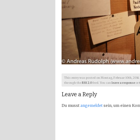
This entry was posted on Montag, Februar 10th, 2014 at 
through the
RSS 2.0
feed. You can
leave a response
or
Leave a Reply
Du musst
angemeldet
sein, um einen Ko