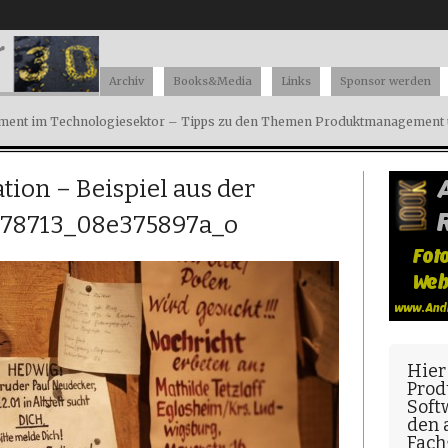
Archiv
Books&Media
Links
Sponsor werden
ent im Technologiesektor – Tipps zu den Themen Produktmanagement u
tion – Beispiel aus der
778713_08e375897a_o
Hier
Prod
Soft
den
Fach