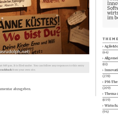
Inno
Soft
wirt
im b
THEME
Agile&S
(44)
Allgeme
(61)
6:49 p.m.. It is filed under . You can follow any responses to this entry
Innovat
trackback
from your own site.
(278)
PM-The
(209)
mmentar abzugeben.
Thema d
(659)
Wirtscha
(94)