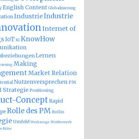
English Content
y
Globalisierung
Industrie
Industrie
zation
nnovation
Internet of
KnowHow
gs
IoT
KI
nikation
Lernen
nbeziehungen
Making
earning
gement
Market Relation
Nutzenversprechen
PM
ential
 Strategie
Positioning
uct-Concept
Rapid
Rolle des PM
ype
Rollin
egie
Umfeld
Wettbewerb
Werkzeuge
s-Krise