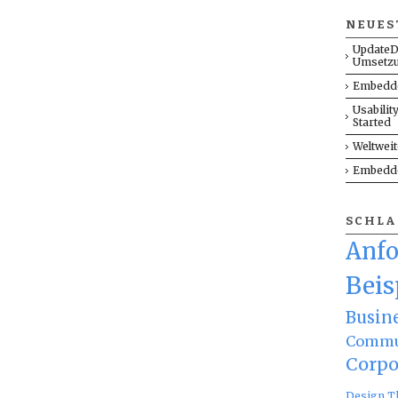
NEUES
UpdateD
Umsetz
Embedde
Usabilit
Started
Weltwei
Embedde
SCHL
Anf
Beis
Busin
Commu
Corpo
Design T