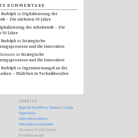
TE KOMMENTARE
 Rudolph
zu
Digitalisierung der
elt – Die nächsten 50 Jahre
igitalisierung der Arbeitswelt – Die
n 50 Jahre
 Rudolph
zu
Strategische
rungsprozesse und die Innovation
olzmann
zu
Strategische
rungsprozesse und die Innovation
 Rudolph
zu
Ingenieurmangel an der
packen – Mädchen in Technikberufen
CREDITS
High Def WordPress Theme
by
Graph
Paper Press
Subscribe to entries
Subscribe to comments
All content © 2026 by Der
Produktmanager