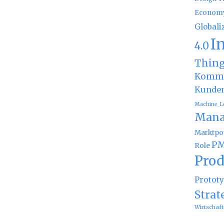
Econom
Globali
I
4.0
Thin
Kommu
Kunde
Machine_L
Mana
Marktpot
PM
Role
Prod
Protot
Strat
Wirtschaft