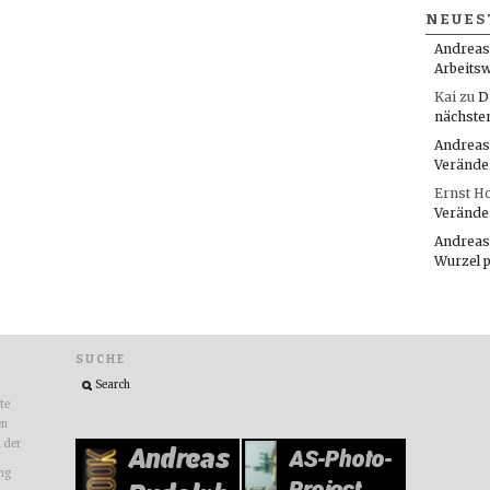
NEUES
Andreas
Arbeitsw
Kai
zu
D
nächste
Andreas
Verände
Ernst H
Verände
Andreas
Wurzel 
SUCHE
ite
en
n der
ng