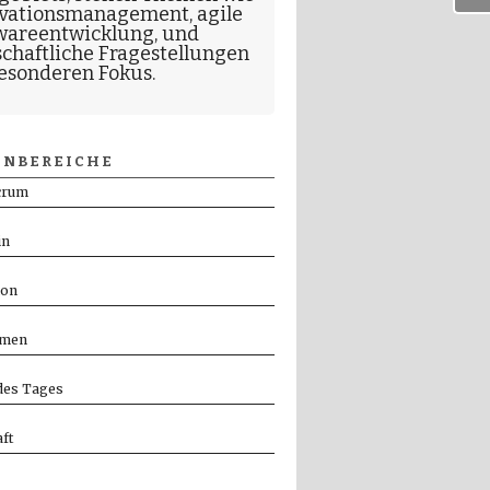
vationsmanagement
,
agile
wareentwicklung
, und
schaftliche Fragestellungen
esonderen Fokus.
NBEREICHE
crum
in
ion
men
es Tages
ft