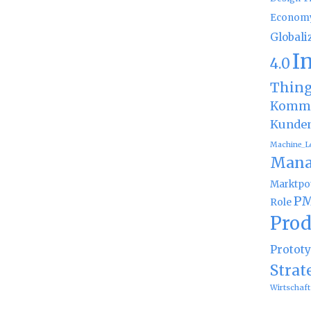
Econom
Globali
I
4.0
Thin
Kommu
Kunde
Machine_L
Mana
Marktpot
PM
Role
Prod
Protot
Strat
Wirtschaft