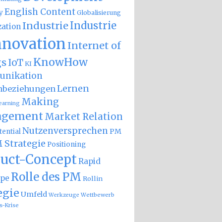
English Content
y
Globalisierung
Industrie
Industrie
zation
nnovation
Internet of
KnowHow
gs
IoT
KI
nikation
Lernen
nbeziehungen
Making
earning
gement
Market Relation
Nutzenversprechen
PM
ential
 Strategie
Positioning
uct-Concept
Rapid
Rolle des PM
ype
Rollin
egie
Umfeld
Wettbewerb
Werkzeuge
s-Krise