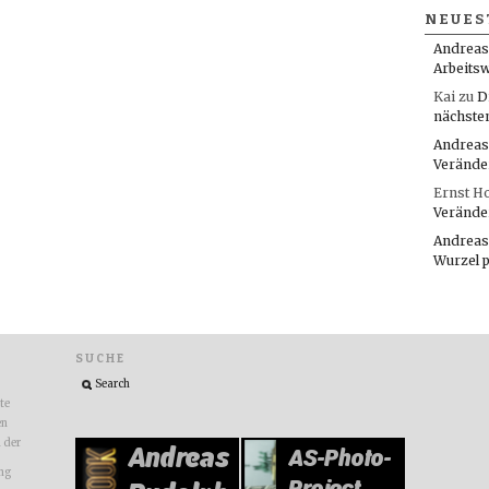
NEUES
Andreas
Arbeitsw
Kai
zu
D
nächste
Andreas
Verände
Ernst H
Verände
Andreas
Wurzel 
SUCHE
ite
en
n der
ng