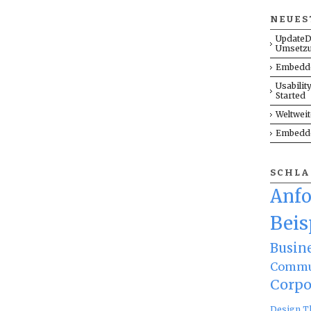
NEUES
UpdateD
Umsetz
Embedde
Usabilit
Started
Weltwei
Embedde
SCHL
Anf
Beis
Busin
Commu
Corpo
Design T