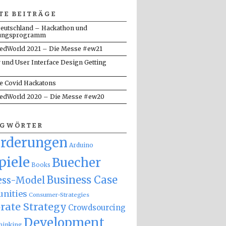
TE BEITRÄGE
eutschland – Hackathon und
ungsprogramm
dWorld 2021 – Die Messe #ew21
y und User Interface Design Getting
te Covid Hackatons
dWorld 2020 – Die Messe #ew20
AGWÖRTER
orderungen
Arduino
piele
Buecher
Books
Business Case
ess-Model
nities
Consumer-Strategies
rate Strategy
Crowdsourcing
Development
hinking