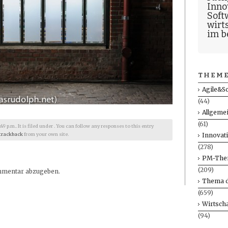
Inno
Soft
wirt
im b
THEME
Agile&S
(44)
Allgeme
(61)
9 p.m.. It is filed under . You can follow any responses to this entry
Innovat
trackback
from your own site.
(278)
PM-The
(209)
mmentar abzugeben.
Thema d
(659)
Wirtscha
(94)