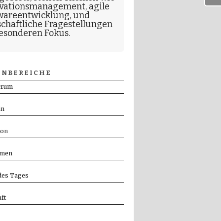
vationsmanagement
,
agile
wareentwicklung
, und
schaftliche Fragestellungen
esonderen Fokus.
NBEREICHE
crum
in
ion
men
es Tages
ft