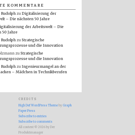
TE KOMMENTARE
 Rudolph
zu
Digitalisierung der
elt – Die nächsten 50 Jahre
igitalisierung der Arbeitswelt – Die
n 50 Jahre
 Rudolph
zu
Strategische
rungsprozesse und die Innovation
olzmann
zu
Strategische
rungsprozesse und die Innovation
 Rudolph
zu
Ingenieurmangel an der
packen – Mädchen in Technikberufen
CREDITS
High Def WordPress Theme
by
Graph
Paper Press
Subscribe to entries
Subscribe to comments
All content © 2026 by Der
Produktmanager