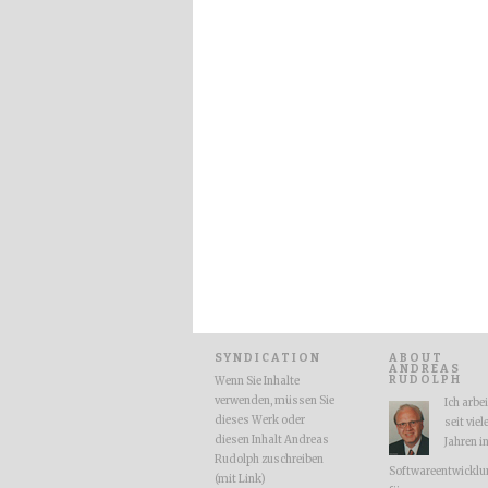
SYNDICATION
ABOUT
ANDREAS
RUDOLPH
Wenn Sie Inhalte
verwenden, müssen Sie
Ich arbe
dieses Werk oder
seit viel
diesen Inhalt Andreas
Jahren i
Rudolph zuschreiben
Softwareentwicklu
(mit Link)