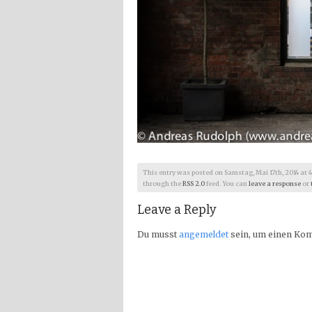
This entry was posted on Samstag, Mai 17th, 2014 at 4:4
through the
RSS 2.0
feed. You can
leave a response
or
Leave a Reply
Du musst
angemeldet
sein, um einen Ko