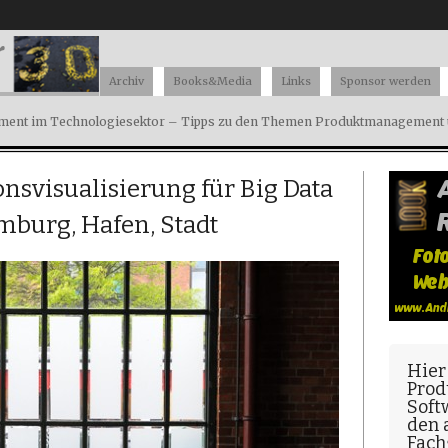
Archiv
Books&Media
Links
Sponsor werden
ent im Technologiesektor – Tipps zu den Themen Produktmanagement u
nsvisualisierung für Big Data
mburg, Hafen, Stadt
Hier
Prod
Soft
den
Fach