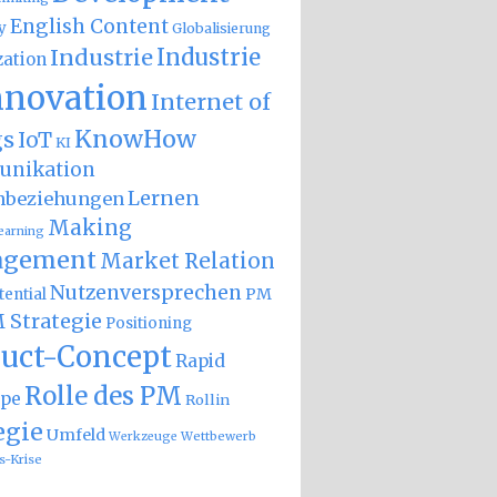
English Content
y
Globalisierung
Industrie
Industrie
zation
nnovation
Internet of
KnowHow
gs
IoT
KI
nikation
Lernen
nbeziehungen
Making
earning
gement
Market Relation
Nutzenversprechen
PM
ential
 Strategie
Positioning
uct-Concept
Rapid
Rolle des PM
ype
Rollin
egie
Umfeld
Wettbewerb
Werkzeuge
s-Krise