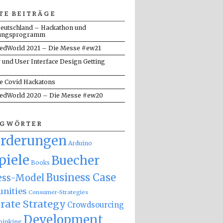
TE BEITRÄGE
eutschland – Hackathon und
ungsprogramm
dWorld 2021 – Die Messe #ew21
y und User Interface Design Getting
te Covid Hackatons
dWorld 2020 – Die Messe #ew20
AGWÖRTER
orderungen
Arduino
piele
Buecher
Books
Business Case
ess-Model
nities
Consumer-Strategies
rate Strategy
Crowdsourcing
Development
hinking