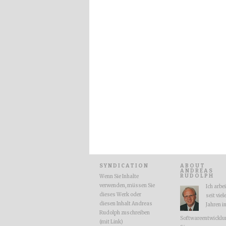
SYNDICATION
ABOUT
ANDREAS
RUDOLPH
Wenn Sie Inhalte
verwenden, müssen Sie
Ich arbe
dieses Werk oder
seit viel
diesen Inhalt Andreas
Jahren i
Rudolph zuschreiben
Softwareentwicklu
(mit Link)