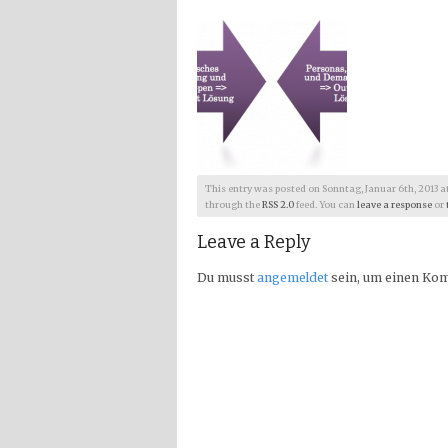
This entry was posted on Sonntag, Januar 6th, 2013 at 1
through the
RSS 2.0
feed. You can
leave a response
or
Leave a Reply
Du musst
angemeldet
sein, um einen Ko