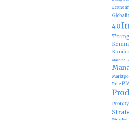
Econom
Globali
I
4.0
Thin
Kommu
Kunde
Machine_L
Mana
Marktpot
PM
Role
Prod
Protot
Strat
Wirtschaft