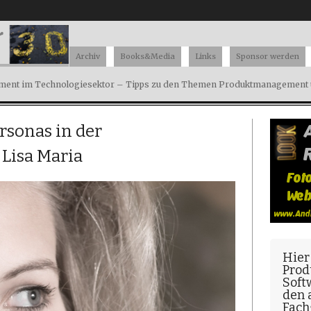
Archiv
Books&Media
Links
Sponsor werden
ent im Technologiesektor – Tipps zu den Themen Produktmanagement u
rsonas in der
 Lisa Maria
Hier
Prod
Soft
den
Fach