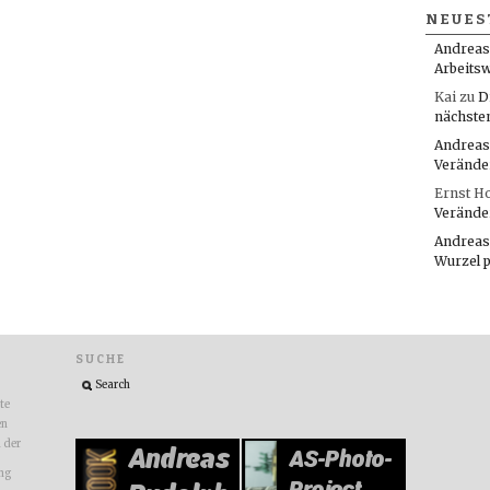
NEUES
Andreas
Arbeitsw
Kai
zu
D
nächste
Andreas
Verände
Ernst H
Verände
Andreas
Wurzel 
SUCHE
ite
en
n der
ng