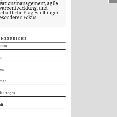
vationsmanagement
,
agile
wareentwicklung
, und
schaftliche Fragestellungen
esonderen Fokus.
NBEREICHE
crum
in
ion
men
es Tages
ft