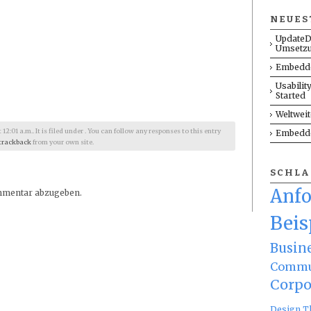
NEUES
UpdateD
Umsetz
Embedde
Usabilit
Started
Weltwei
2:01 a.m.. It is filed under . You can follow any responses to this entry
Embedde
trackback
from your own site.
SCHL
Anf
mmentar abzugeben.
Beis
Busin
Commu
Corpo
Design T