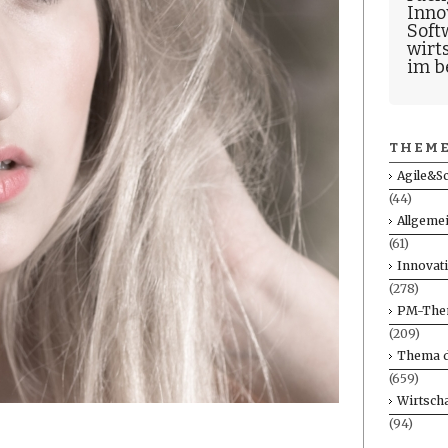
Inno
Soft
wirt
im b
THEME
Agile&S
(44)
Allgeme
(61)
Innovat
(278)
PM-The
(209)
Thema d
(659)
Wirtscha
(94)