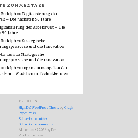
TE KOMMENTARE
 Rudolph
zu
Digitalisierung der
elt – Die nächsten 50 Jahre
igitalisierung der Arbeitswelt – Die
n 50 Jahre
 Rudolph
zu
Strategische
rungsprozesse und die Innovation
olzmann
zu
Strategische
rungsprozesse und die Innovation
 Rudolph
zu
Ingenieurmangel an der
packen – Mädchen in Technikberufen
CREDITS
High Def WordPress Theme
by
Graph
Paper Press
Subscribe to entries
Subscribe to comments
All content © 2026 by Der
Produktmanager